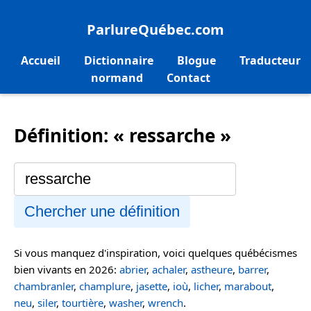
ParlureQuébec.com
Accueil
Dictionnaire
Blogue
Traducteur
normand
Contact
Définition: « ressarche »
Chercher une définition
Si vous manquez d'inspiration, voici quelques québécismes
bien vivants en 2026:
abrier
,
achaler
,
astheure
,
barrer
,
chambranler
,
champlure
,
jasette
,
ioù
,
licher
,
marabout
,
neu
,
siler
,
tourtière
,
washer
,
wrench
.