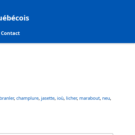
québécois
Contact
ranler
,
champlure
,
jasette
,
ioù
,
licher
,
marabout
,
neu
,