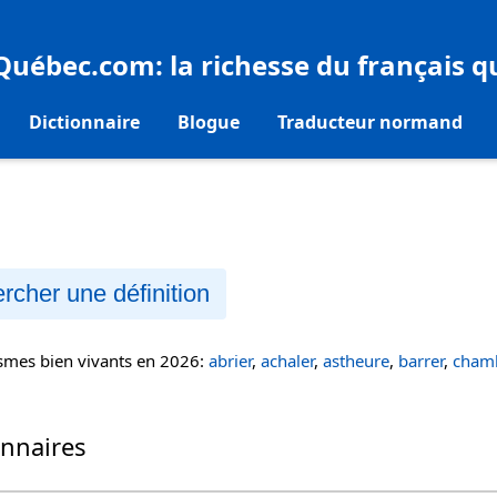
eQuébec.com
: la richesse du français 
Dictionnaire
Blogue
Traducteur normand
rcher une définition
ismes bien vivants en 2026:
abrier
,
achaler
,
astheure
,
barrer
,
chamb
onnaires