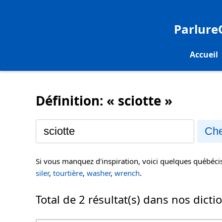
Parlur
Accueil
Définition: « sciotte »
Che
Si vous manquez d'inspiration, voici quelques québéc
siler
,
tourtière
,
washer
,
wrench
.
Total de 2 résultat(s) dans nos dicti