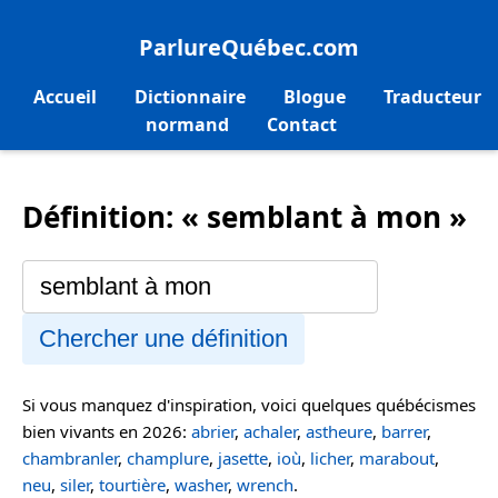
ParlureQuébec.com
Accueil
Dictionnaire
Blogue
Traducteur
normand
Contact
Définition: « semblant à mon »
Chercher une définition
Si vous manquez d'inspiration, voici quelques québécismes
bien vivants en 2026:
abrier
,
achaler
,
astheure
,
barrer
,
chambranler
,
champlure
,
jasette
,
ioù
,
licher
,
marabout
,
neu
,
siler
,
tourtière
,
washer
,
wrench
.