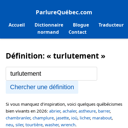
ParlureQuébec.com
Accueil
Dictionnaire
Blogue
Traducteur
normand
Contact
Définition: « turlutement »
Chercher une définition
Si vous manquez d'inspiration, voici quelques québécismes
bien vivants en 2026:
abrier
,
achaler
,
astheure
,
barrer
,
chambranler
,
champlure
,
jasette
,
ioù
,
licher
,
marabout
,
neu
,
siler
,
tourtière
,
washer
,
wrench
.