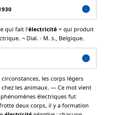
 1930
 qui fait l'
électricité
= qui produit
ctrique. ¬ Dial. - M. s., Belgique.
s circonstances, les corps légers
 chez les animaux. — Ce mot vient
x phénomènes électriques fut
rotte deux corps, il y a formation
re
électricité
négative ;
chacune