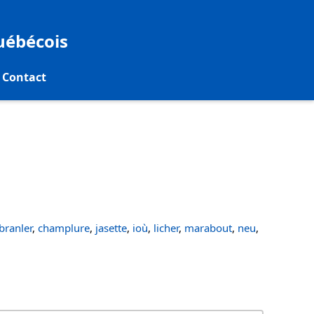
québécois
Contact
ranler
,
champlure
,
jasette
,
ioù
,
licher
,
marabout
,
neu
,