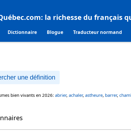
eQuébec.com
: la richesse du français 
Dictionnaire
Blogue
Traducteur normand
rcher une définition
ismes bien vivants en 2026:
abrier
,
achaler
,
astheure
,
barrer
,
chamb
onnaires