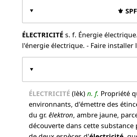
⚜️ SP
ÉLECTRICITÉ
s. f. Énergie électrique.
l'énergie électrique. - Faire installer l
ÉLECTRICITÉ
(lèk)
n.
f.
Propriété qu
environnants, d'émettre des étin
du gr.
êlektron
, ambre jaune, parc
découverte dans cette substance pa
de deux espèces d'
électricité
, qu