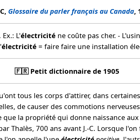
FC,
Glossaire du parler français au Canada
,
 Ex.: L'
électricité
ne coûte pas cher. - L'usine
'
électricité
= faire faire une installation éle
🇫🇷 Petit dictionnaire de 1905
'ont tous les corps d'attirer, dans certaine
celles, de causer des commotions nerveuses
e que la propriété qui donne naissance au
r Thalès, 700 ans avant J.-C. Lorsque l'on f
e l'on appelle l'une
électricité
positive
, l'aut