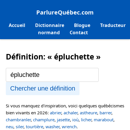
ParlureQuébec.com
Accueil
Dictionnaire
Blogue
Traducteur
normand
Contact
Définition: « épluchette »
Chercher une définition
Si vous manquez d'inspiration, voici quelques québécismes
bien vivants en 2026:
abrier
,
achaler
,
astheure
,
barrer
,
chambranler
,
champlure
,
jasette
,
ioù
,
licher
,
marabout
,
neu
,
siler
,
tourtière
,
washer
,
wrench
.