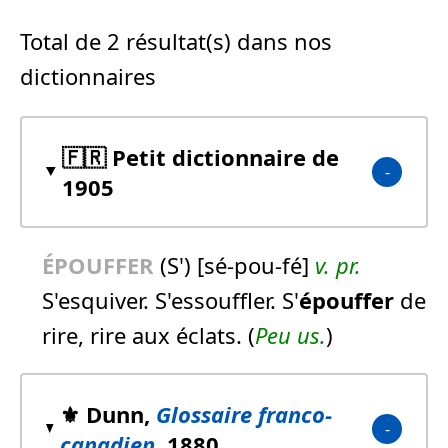
Total de 2 résultat(s) dans nos
dictionnaires
🇫🇷 Petit dictionnaire de
1905
ÉPOUFFER
(S') [sé-pou-fé]
v. pr.
S'esquiver. S'essouffler. S'
épouffer
de
rire, rire aux éclats. (
Peu us.
)
⚜️ Dunn,
Glossaire franco-
canadien
, 1880