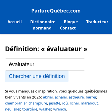
ParlureQuébec.com
Accueil
Dictionnaire
Blogue
Traducteur
normand
Contact
Définition: « évaluateur »
Chercher une définition
Si vous manquez d'inspiration, voici quelques québécismes
bien vivants en 2026:
abrier
,
achaler
,
astheure
,
barrer
,
chambranler
,
champlure
,
jasette
,
ioù
,
licher
,
marabout
,
neu
,
siler
,
tourtière
,
washer
,
wrench
.