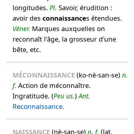
longitudes.
Pl.
Savoir, érudition :
avoir des
connaissance
s étendues.
Véner.
Marques auxquelles on
reconnaît l'âge, la grosseur d'une
bête, etc.
MÉCON
NAISSANCE
(ko-nè-san-se)
n.
f.
Action de méconnaître.
Ingratitude. (
Peu us.
)
Ant.
Reconnaissance.
NAISSANCE
(nè-san-se)
n.
f.
(lat.