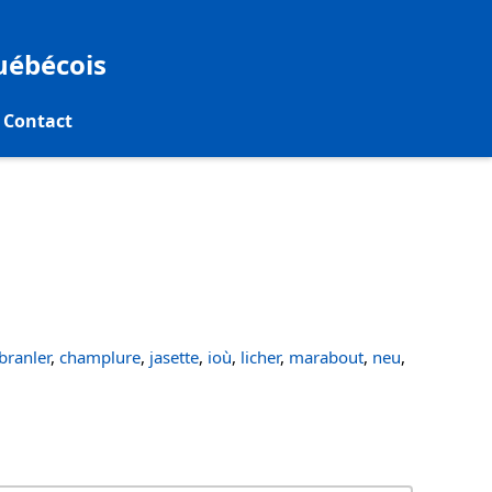
québécois
Contact
ranler
,
champlure
,
jasette
,
ioù
,
licher
,
marabout
,
neu
,