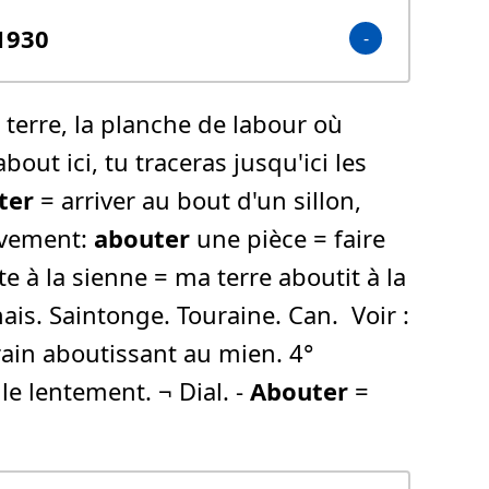
 1930
de terre, la planche de labour où
'about ici, tu traceras jusqu'ici les
ter
= arriver au bout d'un sillon,
tivement:
abouter
une pièce = faire
te à la sienne = ma terre aboutit à la
ais. Saintonge. Touraine. Can.  Voir :
rrain aboutissant au mien. 4°
ille lentement. ¬ Dial. -
Abouter
=