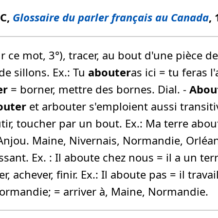
FC,
Glossaire du parler français au Canada
,
Voir ce mot, 3°), tracer, au bout d'une pièce 
 de sillons. Ex.: Tu
abouter
as ici = tu feras l
er
= borner, mettre des bornes. Dial. -
Abou
outer
et arbouter s'emploient aussi transi
tir, toucher par un bout. Ex.: Ma terre abou
s . Anjou. Maine, Nivernais, Normandie, Orléan
ssant. Ex. : Il aboute chez nous = il a un te
r, achever, finir. Ex.: Il aboute pas = il trava
¬ Normandie; = arriver à, Maine, Normandie.