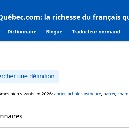
eQuébec.com
: la richesse du français 
Dictionnaire
Blogue
Traducteur normand
rcher une définition
ismes bien vivants en 2026:
abrier
,
achaler
,
astheure
,
barrer
,
chamb
onnaires