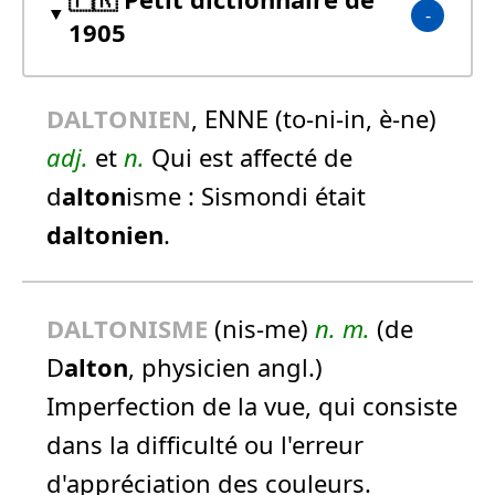
1905
DALTONIEN
, ENNE (to-ni-in, è-ne)
adj.
et
n.
Qui est affecté de
d
alton
isme :
Sismondi était
daltonien
.
DALTONISME
(nis-me)
n.
m.
(de
D
alton
, physicien angl.)
Imperfection de la vue, qui consiste
dans la difficulté ou l'erreur
d'appréciation des couleurs.