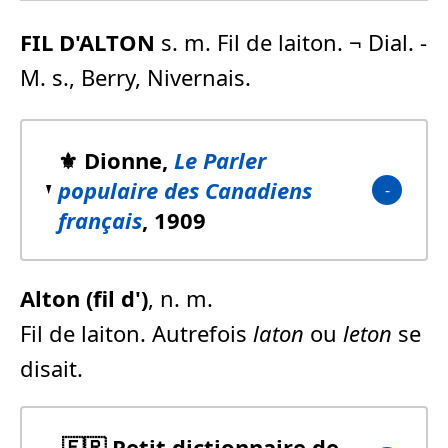
FIL D'ALTON
s. m. Fil de laiton. ¬ Dial. -
M. s., Berry, Nivernais.
⚜️ Dionne,
Le Parler
populaire des Canadiens
français
, 1909
Alton
(fil d')
, n. m.
Fil de laiton. Autrefois
laton
ou
leton
se
disait.
🇫🇷 Petit dictionnaire de