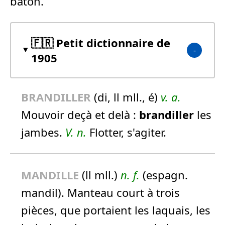
bâton.
🇫🇷 Petit dictionnaire de
1905
BRANDILLER
(di, ll mll., é)
v. a.
Mouvoir deçà et delà :
brandiller
les
jambes.
V. n.
Flotter, s'agiter.
MANDILLE
(ll mll.)
n.
f.
(espagn.
mandil). Manteau court à trois
pièces, que portaient les laquais, les