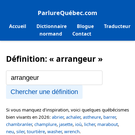
ParlureQuébec.com
Accueil
Dictionnaire
Blogue
Traducteur
normand
Contact
Définition: « arrangeur »
Chercher une définition
Si vous manquez d'inspiration, voici quelques québécismes
bien vivants en 2026:
abrier
,
achaler
,
astheure
,
barrer
,
chambranler
,
champlure
,
jasette
,
ioù
,
licher
,
marabout
,
neu
,
siler
,
tourtière
,
washer
,
wrench
.