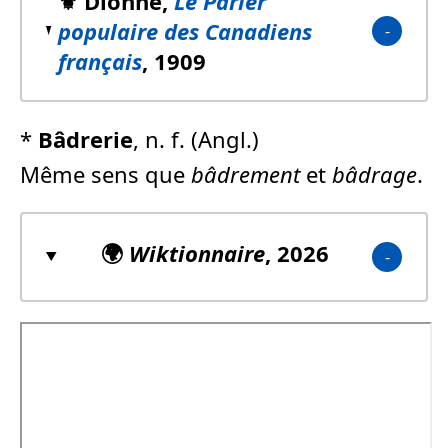
⚜️ Dionne,
Le Parler
populaire des Canadiens
français
, 1909
*
Bâdrerie
, n. f. (Angl.)
Même sens que
bâdrement
et
bâdrage
.
🌍
Wiktionnaire
, 2026