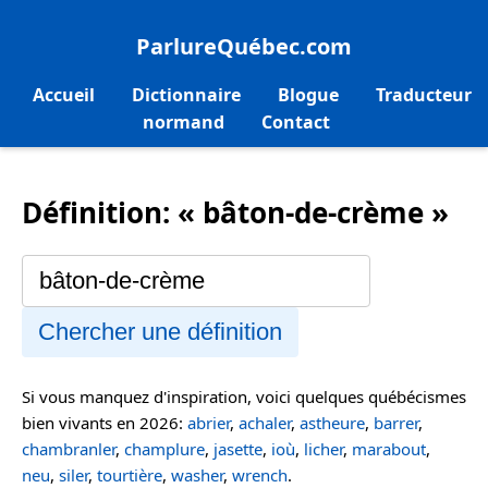
ParlureQuébec.com
Accueil
Dictionnaire
Blogue
Traducteur
normand
Contact
Définition: « bâton-de-crème »
Chercher une définition
Si vous manquez d'inspiration, voici quelques québécismes
bien vivants en 2026:
abrier
,
achaler
,
astheure
,
barrer
,
chambranler
,
champlure
,
jasette
,
ioù
,
licher
,
marabout
,
neu
,
siler
,
tourtière
,
washer
,
wrench
.