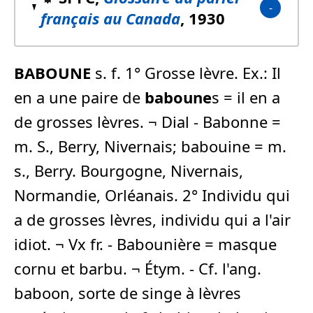
français au Canada
, 1930
BABOUNE
s. f. 1° Grosse lèvre. Ex.: Il
en a une paire de
baboune
s = il en a
de grosses lèvres. ¬ Dial - Babonne =
m. S., Berry, Nivernais; babouine = m.
s., Berry. Bourgogne, Nivernais,
Normandie, Orléanais. 2° Individu qui
a de grosses lèvres, individu qui a l'air
idiot. ¬ Vx fr. - Babounière = masque
cornu et barbu. ¬ Étym. - Cf. l'ang.
baboon, sorte de singe à lèvres