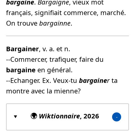
bargaine
.
Bargaigne
, vieux mot
français, signifiait commerce, marché.
On trouve
bargaïnne
.
Bargaine
r
, v. a. et n.
--Commercer, trafiquer, faire du
bargaine
en général.
--Echanger. Ex. Veux-tu
bargaine
r
ta
montre avec la mienne?
🌍
Wiktionnaire
, 2026