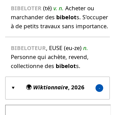
BIBELOT
ER
(té)
v. n.
Acheter ou
marchander des
bibelot
s. S'occuper
à de petits travaux sans importance.
BIBELOT
EUR
, EUSE (eu-ze)
n.
Personne qui achète, revend,
collectionne des
bibelot
s.
🌍
Wiktionnaire
, 2026