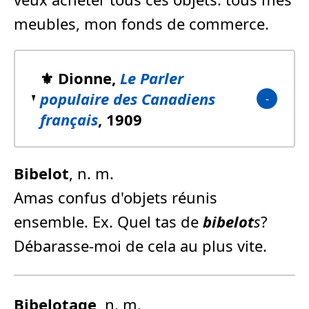
meubles, mon fonds de commerce.
⚜️ Dionne,
Le Parler
populaire des Canadiens
français
, 1909
Bibelot
, n. m.
Amas confus d'objets réunis
ensemble. Ex. Quel tas de
bibelot
s
?
Débarasse-moi de cela au plus vite.
Bibelot
age
, n. m.