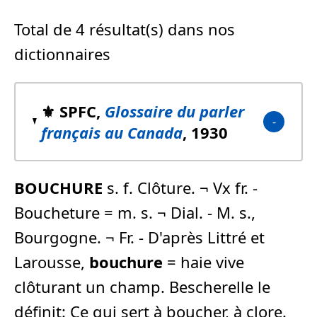
Total de 4 résultat(s) dans nos
dictionnaires
⚜️ SPFC,
Glossaire du parler
français au Canada
, 1930
BOUCHURE
s. f. Clôture. ¬ Vx fr. -
Boucheture = m. s. ¬ Dial. - M. s.,
Bourgogne. ¬ Fr. - D'après Littré et
Larousse,
bouchure
= haie vive
clôturant un champ. Bescherelle le
définit: Ce qui sert à boucher, à clore.