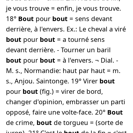
je vous trouve = enfin, je vous trouve.
18°
Bout
pour
bout
= sens devant
derrière, à l'envers. Ex.: Le cheval a viré
bout
pour
bout
= a tourné sens
devant derrière. - Tourner un baril
bout
pour
bout
= à l'envers. ¬ Dial. -
M. s., Normandie: haut par haut = m.
s., Anjou. Saintonge. 19° Virer
bout
pour
bout
(fig.) = virer de bord,
changer d'opinion, embrasser un parti
opposé, faire une volte-face. 20°
Bout
de crime,
bout
de torgueu = (sorte de
juron). 21° C'est le
bout
de la fin = c'est