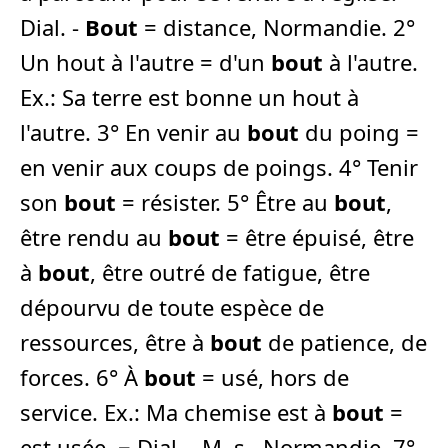
Dial. -
Bout
= distance, Normandie. 2°
Un hout à l'autre = d'un
bout
à l'autre.
Ex.: Sa terre est bonne un hout à
l'autre. 3° En venir au
bout
du poing =
en venir aux coups de poings. 4° Tenir
son
bout
= résister. 5° Être au
bout
,
être rendu au
bout
= être épuisé, être
à
bout
, être outré de fatigue, être
dépourvu de toute espèce de
ressources, être à
bout
de patience, de
forces. 6° À
bout
= usé, hors de
service. Ex.: Ma chemise est à
bout
=
est usée. ¬ Dial. - M. s., Normandie. 7°