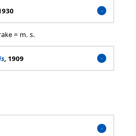
 1930
brake = m. s.
is
, 1909