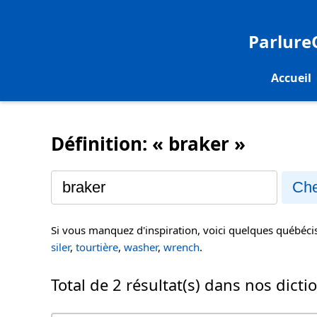
Parlur
Accueil
Définition: « braker »
Che
Si vous manquez d'inspiration, voici quelques québéc
siler
,
tourtière
,
washer
,
wrench
.
Total de 2 résultat(s) dans nos dicti