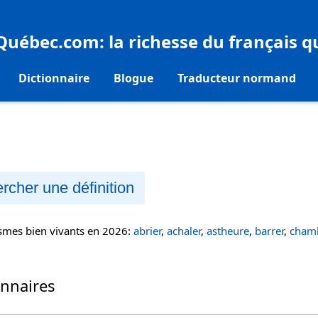
eQuébec.com
: la richesse du français 
Dictionnaire
Blogue
Traducteur normand
rcher une définition
ismes bien vivants en 2026:
abrier
,
achaler
,
astheure
,
barrer
,
chamb
onnaires