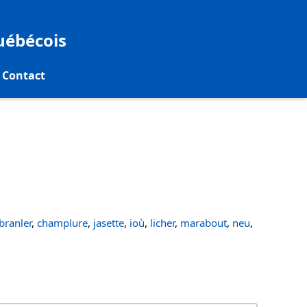
québécois
Contact
ranler
,
champlure
,
jasette
,
ioù
,
licher
,
marabout
,
neu
,