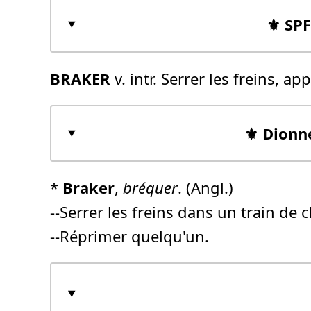
⚜️ SP
BRAKER
v. intr. Serrer les freins, ap
⚜️ Dionn
*
Braker
,
bréquer
. (Angl.)
--Serrer les freins dans un train de 
--Réprimer quelqu'un.