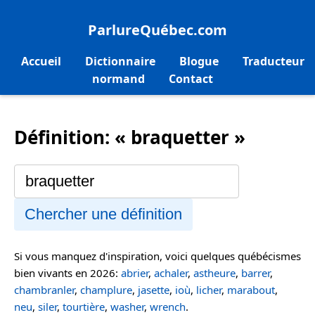
ParlureQuébec.com
Accueil
Dictionnaire
Blogue
Traducteur
normand
Contact
Définition: « braquetter »
Chercher une définition
Si vous manquez d'inspiration, voici quelques québécismes
bien vivants en 2026:
abrier
,
achaler
,
astheure
,
barrer
,
chambranler
,
champlure
,
jasette
,
ioù
,
licher
,
marabout
,
neu
,
siler
,
tourtière
,
washer
,
wrench
.