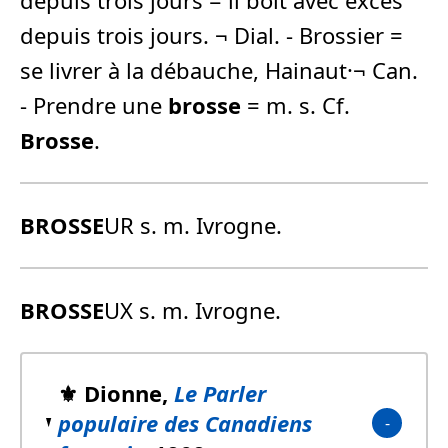
depuis trois jours. ¬ Dial. - Brossier =
se livrer à la débauche, Hainaut·¬ Can.
- Prendre une
brosse
= m. s. Cf.
Brosse
.
BROSSE
UR s. m. Ivrogne.
BROSSE
UX s. m. Ivrogne.
⚜️ Dionne,
Le Parler
populaire des Canadiens