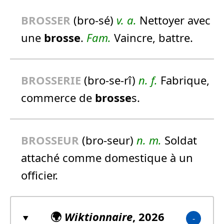
BROSSE
R
(bro-sé)
v. a.
Nettoyer avec
une
brosse
.
Fam.
Vaincre, battre.
BROSSE
RIE
(bro-se-rî)
n.
f.
Fabrique,
commerce de
brosse
s.
BROSSE
UR
(bro-seur)
n.
m.
Soldat
attaché comme domestique à un
officier.
🌍
Wiktionnaire
, 2026