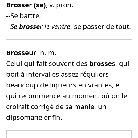
Brosse
r (se)
, v. pron.
--Se battre.
--
Se
brosse
r le ventre
, se passer de tout.
Brosse
ur
, n. m.
Celui qui fait souvent des
brosse
s, qui
boit à intervalles assez réguliers
beaucoup de liqueurs enivrantes, et
qui recommence au moment où on le
croirait corrigé de sa manie, un
dipsomane enfin.