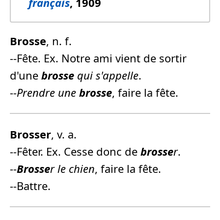
français
, 1909
Brosse
, n. f.
--Fête. Ex. Notre ami vient de sortir
d'une
brosse
qui s'appelle
.
--
Prendre une
brosse
, faire la fête.
Brosse
r
, v. a.
--Fêter. Ex. Cesse donc de
brosse
r
.
--
Brosse
r le chien
, faire la fête.
--Battre.