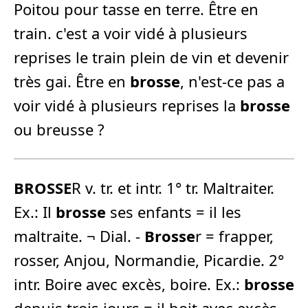
Poitou pour tasse en terre. Être en
train. c'est a voir vidé à plusieurs
reprises le train plein de vin et devenir
très gai. Être en
brosse
, n'est-ce pas a
voir vidé à plusieurs reprises la
brosse
ou breusse ?
BROSSE
R v. tr. et intr. 1° tr. Maltraiter.
Ex.: Il
brosse
ses enfants = il les
maltraite. ¬ Dial. -
Brosse
r = frapper,
rosser, Anjou, Normandie, Picardie. 2°
intr. Boire avec excès, boire. Ex.:
brosse
depuis trois jours = il boit avec excès