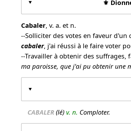
⚜️ Dionn
Cabaler
, v. a. et n.
--Solliciter des votes en faveur d'u
cabaler
, j'ai réussi à le faire voter
--Travailler à obtenir des suffrages,
ma paroisse, que j'ai pu obtenir une 
CABALER
(lé)
v. n.
Comploter.