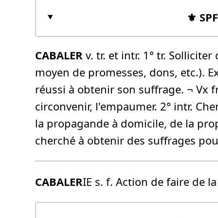
⚜️ SP
CABALER
v. tr. et intr. 1° tr. Solli
moyen de promesses, dons, etc.). Ex.: I
réussi à obtenir son suffrage. ¬ Vx 
circonvenir, l'empaumer. 2° intr. Ch
la propagande à domicile, de la propa
cherché à obtenir des suffrages pour
CABALER
IE s. f. Action de faire de l