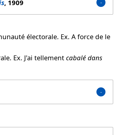
is
, 1909
unauté électorale. Ex. A force de le
le. Ex. J'ai tellement
cabalé
dans