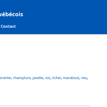
québécois
Contact
ranler
,
champlure
,
jasette
,
ioù
,
licher
,
marabout
,
neu
,