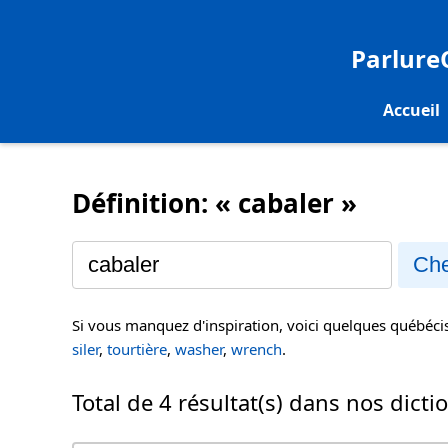
Parlur
Accueil
Définition: « cabaler »
Che
Si vous manquez d'inspiration, voici quelques québéc
siler
,
tourtière
,
washer
,
wrench
.
Total de 4 résultat(s) dans nos dicti