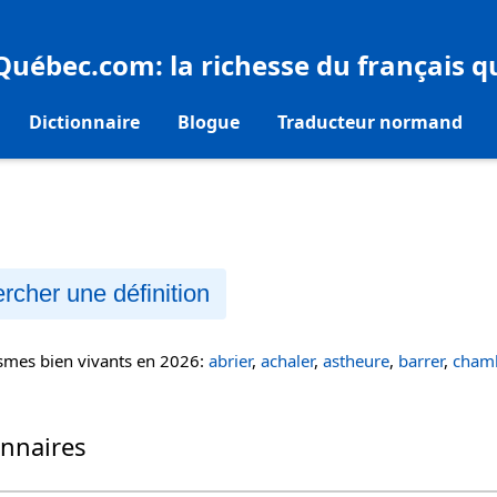
eQuébec.com
: la richesse du français 
Dictionnaire
Blogue
Traducteur normand
rcher une définition
ismes bien vivants en 2026:
abrier
,
achaler
,
astheure
,
barrer
,
chamb
onnaires