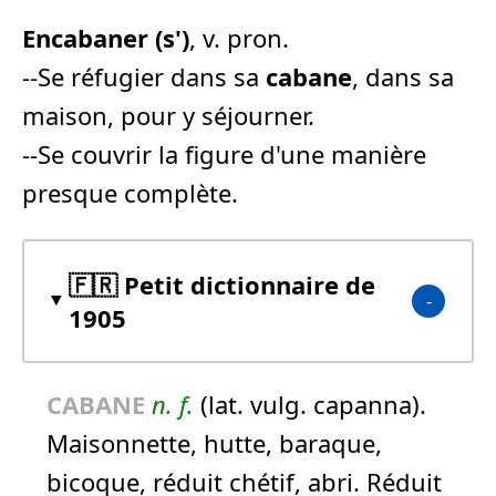
En
cabane
r (s')
, v. pron.
--Se réfugier dans sa
cabane
, dans sa
maison, pour y séjourner.
--Se couvrir la figure d'une manière
presque complète.
🇫🇷 Petit dictionnaire de
1905
CABANE
n.
f.
(lat. vulg. capanna).
Maisonnette, hutte, baraque,
bicoque, réduit chétif, abri. Réduit