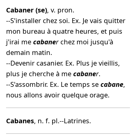
Cabane
r (se)
, v. pron.
--S'installer chez soi. Ex. Je vais quitter
mon bureau à quatre heures, et puis
j'irai me
cabane
r
chez moi jusqu'à
demain matin.
--Devenir casanier. Ex. Plus je vieillis,
plus je cherche à me
cabane
r
.
--S'assombrir. Ex. Le temps se
cabane
,
nous allons avoir quelque orage.
Cabane
s
, n. f. pl.--Latrines.