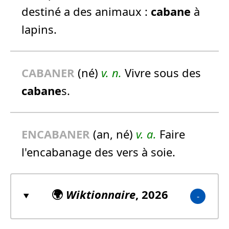
destiné a des animaux :
cabane
à
lapins.
CABANE
R
(né)
v. n.
Vivre sous des
cabane
s.
ENCABANER
(an, né)
v. a.
Faire
l'encabanage des vers à soie.
🌍
Wiktionnaire
, 2026