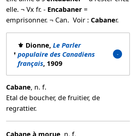
elle. ¬ Vx fr. -
Encabaner
=
emprisonner. ¬ Can.  Voir :
Cabane
r.
⚜️ Dionne,
Le Parler
populaire des Canadiens
français
, 1909
Cabane
, n. f.
Etal de boucher, de fruitier, de
regrattier.
Cabane
à morue
, n. f.