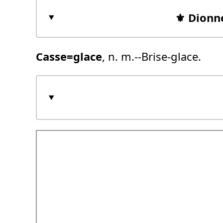
⚜️ Dionn
Casse=glace
, n. m.--Brise-glace.