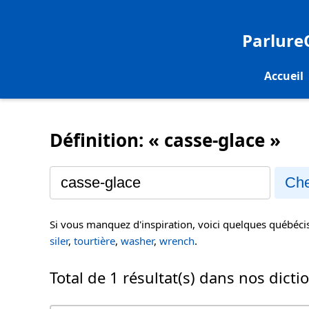
Parlur
Accueil
Définition: « casse-glace »
Che
Si vous manquez d'inspiration, voici quelques québéc
siler
,
tourtière
,
washer
,
wrench
.
Total de 1 résultat(s) dans nos dicti