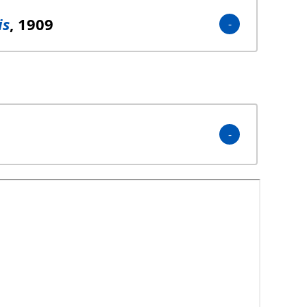
is
, 1909