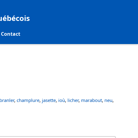
québécois
Contact
ranler
,
champlure
,
jasette
,
ioù
,
licher
,
marabout
,
neu
,