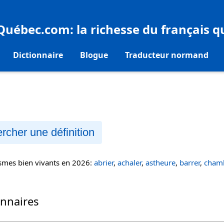
eQuébec.com
: la richesse du français 
Dictionnaire
Blogue
Traducteur normand
rcher une définition
ismes bien vivants en 2026:
abrier
,
achaler
,
astheure
,
barrer
,
chamb
onnaires