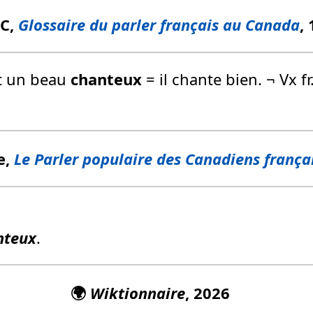
FC,
Glossaire du parler français au Canada
,
st un beau
chanteux
= il chante bien. ¬ Vx fr.
e,
Le Parler populaire des Canadiens frança
nteux
.
🌍
Wiktionnaire
, 2026