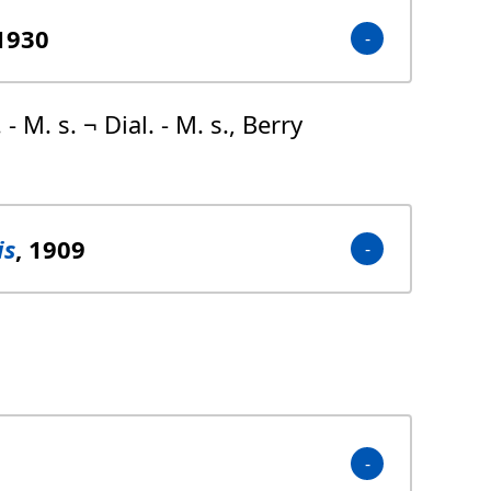
 1930
 - M. s. ¬ Dial. - M. s., Berry
is
, 1909