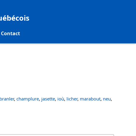
québécois
Contact
ranler
,
champlure
,
jasette
,
ioù
,
licher
,
marabout
,
neu
,