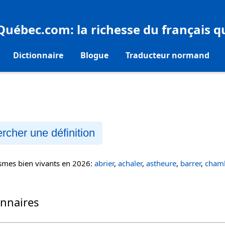
eQuébec.com
: la richesse du français 
Dictionnaire
Blogue
Traducteur normand
rcher une définition
ismes bien vivants en 2026:
abrier
,
achaler
,
astheure
,
barrer
,
chamb
onnaires