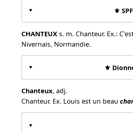
⚜️ SP
CHANTEUX
s. m. Chanteur. Ex.: C'e
Nivernais, Normandie.
⚜️ Dionn
Chanteux
, adj.
Chanteur. Ex. Louis est un beau
cha