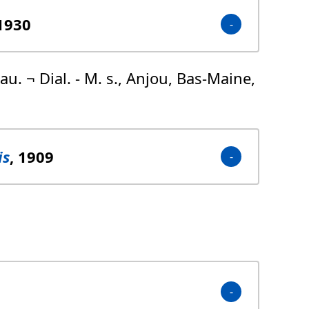
 1930
au. ¬ Dial. - M. s., Anjou, Bas-Maine,
is
, 1909