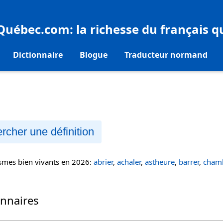
eQuébec.com
: la richesse du français 
Dictionnaire
Blogue
Traducteur normand
rcher une définition
ismes bien vivants en 2026:
abrier
,
achaler
,
astheure
,
barrer
,
chamb
onnaires