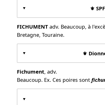
⚜️ SP
FICHUMENT
adv. Beaucoup, à l'excès
Bretagne, Touraine.
⚜️ Dionn
Fichument
, adv.
Beaucoup. Ex. Ces poires sont
fich