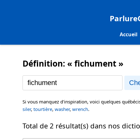
Parlur
Accueil
Définition: « fichument »
Che
Si vous manquez d'inspiration, voici quelques québéc
siler
,
tourtière
,
washer
,
wrench
.
Total de 2 résultat(s) dans nos dicti