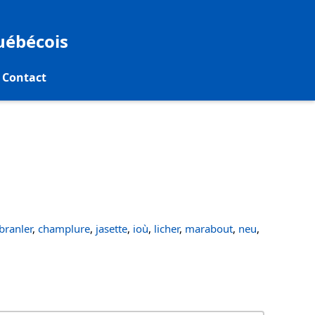
québécois
Contact
ranler
,
champlure
,
jasette
,
ioù
,
licher
,
marabout
,
neu
,