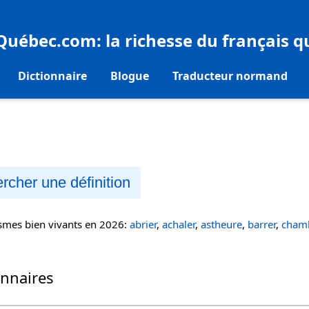
eQuébec.com
: la richesse du français 
Dictionnaire
Blogue
Traducteur normand
rcher une définition
ismes bien vivants en 2026:
abrier
,
achaler
,
astheure
,
barrer
,
chamb
onnaires