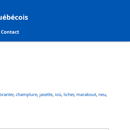
québécois
Contact
ranler
,
champlure
,
jasette
,
ioù
,
licher
,
marabout
,
neu
,