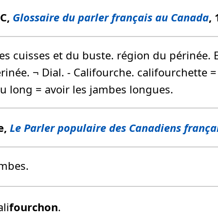
FC,
Glossaire du parler français au Canada
,
es cuisses et du buste. région du périnée. 
inée. ¬ Dial. - Califourche. califourchette 
 long = avoir les jambes longues.
e,
Le Parler populaire des Canadiens frança
ambes.
ali
fourchon
.