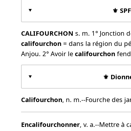
⚜️ SP
CALIFOURCHON
s. m. 1° Jonction d
califourchon
= dans la région du pér
Anjou. 2° Avoir le
califourchon
fendu
⚜️ Dionn
Califourchon
, n. m.--Fourche des j
Encalifourchonner
, v. a.--Mettre à c