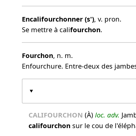
Encali
fourchon
ner (s')
, v. pron.
Se mettre à cali
fourchon
.
Fourchon
, n. m.
Enfourchure. Entre-deux des jambes
CALIFOURCHON
(À)
loc. adv.
Jambe
califourchon
sur le cou de l'éléph