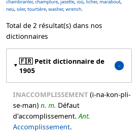
chambranler
,
champlure
,
jasette
,
ioù
,
licher
,
marabout
,
neu
,
siler
,
tourtière
,
washer
,
wrench
.
Total de 2 résultat(s) dans nos
dictionnaires
🇫🇷 Petit dictionnaire de
1905
INACCOMPLISSEMENT
(i-na-kon-pli-
se-man)
n.
m.
Défaut
d'accomplissement.
Ant.
Accomplissement
.