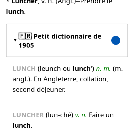
*
Lunch
er
, v. n. (Angl.)--Prendre le
lunch
.
🇫🇷 Petit dictionnaire de
1905
LUNCH
(leunch ou
lunch
')
n.
m.
(m.
angl.). En Angleterre, collation,
second déjeuner.
LUNCH
ER
(lun-ché)
v. n.
Faire un
lunch
.