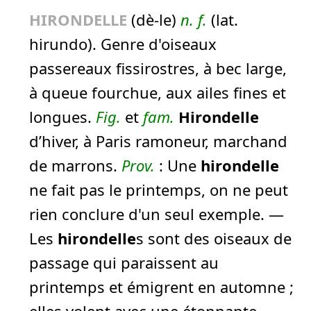
HIRONDELLE
(dè-le)
n.
f.
(lat.
hirundo). Genre d'oiseaux
passereaux fissirostres, à bec large,
à queue fourchue, aux ailes fines et
longues.
Fig.
et
fam.
Hirondelle
d’hiver, à Paris ramoneur, marchand
de marrons.
Prov.
: Une
hirondelle
ne fait pas le printemps
, on ne peut
rien conclure d'un seul exemple. —
Les
hirondelle
s sont des oiseaux de
passage qui paraissent au
printemps et émigrent en automne ;
elles volent avec une étonnante