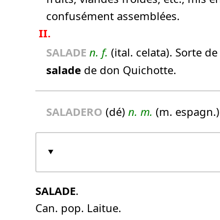
confusément assemblées.
II.
SALADE
n.
f.
(ital. celata). Sorte 
salade
de don Quichotte.
SALADE
RO
(dé)
n.
m.
(m. espagn.)
SALADE
.
Can. pop. Laitue.