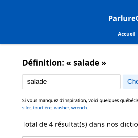
Parlur
Accueil
Définition: « salade »
Che
Si vous manquez d'inspiration, voici quelques québéc
siler
,
tourtière
,
washer
,
wrench
.
Total de 4 résultat(s) dans nos dicti