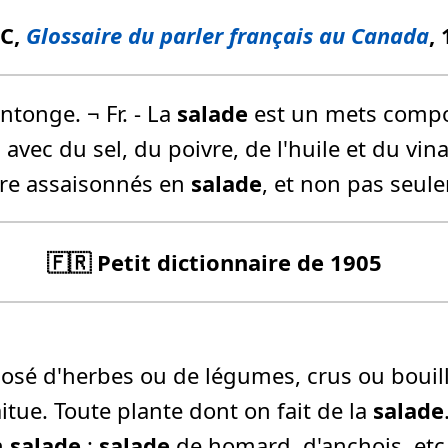
FC,
Glossaire du parler français au Canada
,
aintonge. ¬ Fr. - La
salade
est un mets compo
vec du sel, du poivre, de l'huile et du vin
tre assaisonnés en
salade
, et non pas seule
🇫🇷 Petit dictionnaire de 1905
osé d'herbes ou de légumes, crus ou bouill
itue.
Toute plante dont on fait de la
salade
en
salade
:
salade
de homard, d'anchois, etc