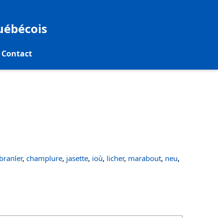
québécois
Contact
ranler
,
champlure
,
jasette
,
ioù
,
licher
,
marabout
,
neu
,