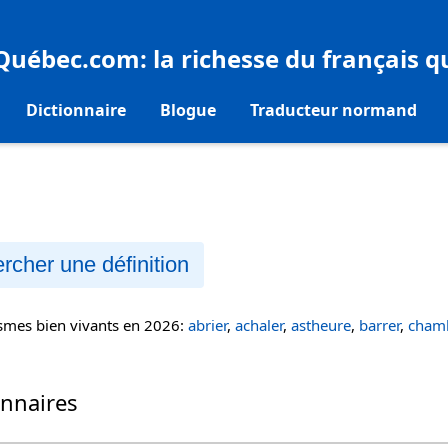
eQuébec.com
: la richesse du français 
Dictionnaire
Blogue
Traducteur normand
rcher une définition
ismes bien vivants en 2026:
abrier
,
achaler
,
astheure
,
barrer
,
chamb
onnaires