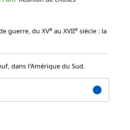
e
e
 de guerre, du XV
au XVII
siècle :
la
œuf, dans l'Amérique du Sud.