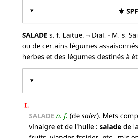
⚜️ SP
SALADE
s. f. Laitue. ¬ Dial. - M. s. S
ou de certains légumes assaisonnés a
herbes et des légumes destinés à ê
I.
SALADE
n.
f.
(de
saler
). Mets comp
vinaigre et de l'huile :
salade
de la
fruits, viandes froides, etc., mis 