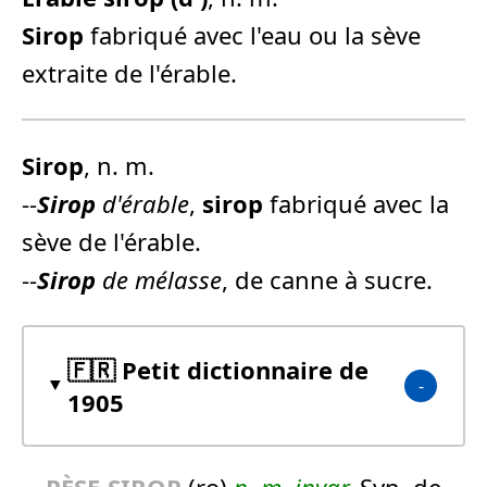
Sirop
fabriqué avec l'eau ou la sève
extraite de l'érable.
Sirop
, n. m.
--
Sirop
d'érable
,
sirop
fabriqué avec la
sève de l'érable.
--
Sirop
de mélasse
, de canne à sucre.
🇫🇷 Petit dictionnaire de
1905
PÈSE-
SIROP
(ro)
n.
m.
invar.
Syn. de