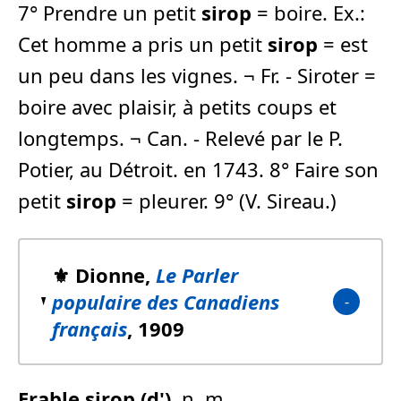
7° Prendre un petit
sirop
= boire. Ex.:
Cet homme a pris un petit
sirop
= est
un peu dans les vignes. ¬ Fr. - Siroter =
boire avec plaisir, à petits coups et
longtemps. ¬ Can. - Relevé par le P.
Potier, au Détroit. en 1743. 8° Faire son
petit
sirop
= pleurer. 9° (V. Sireau.)
⚜️ Dionne,
Le Parler
populaire des Canadiens
français
, 1909
Erable
sirop
(d')
, n. m.