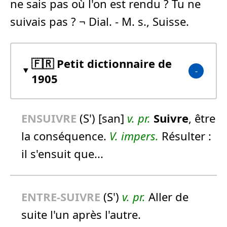
ne sais pas où l'on est rendu ? Tu ne
suivais pas ? ¬ Dial. - M. s., Suisse.
🇫🇷 Petit dictionnaire de
1905
ENSUIVRE
(S') [san]
v. pr.
Suivre
, être
la conséquence.
V. impers.
Résulter :
il s'ensuit que.
..
ENTRE-SUIVRE
(S')
v. pr.
Aller de
suite l'un après l'autre.