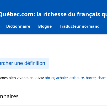
eQuébec.com
: la richesse du français 
Dictionnaire
Blogue
Traducteur normand
rcher une définition
ismes bien vivants en 2026:
abrier
,
achaler
,
astheure
,
barrer
,
chamb
onnaires