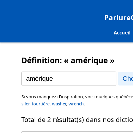
Parlur
Accueil
Définition: « amérique »
Che
Si vous manquez d'inspiration, voici quelques québéc
siler
,
tourtière
,
washer
,
wrench
.
Total de 2 résultat(s) dans nos dicti