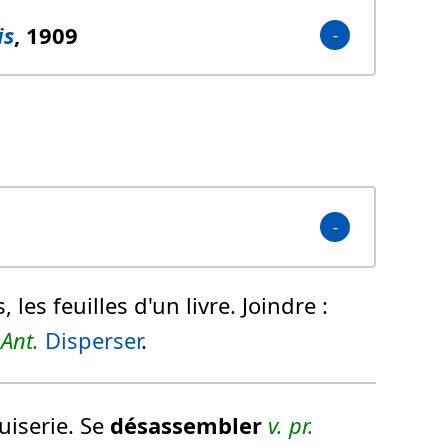
is
, 1909
 les feuilles d'un livre.
Joindre :
Ant.
Disperser
.
uiserie. Se
désassembler
v. pr.