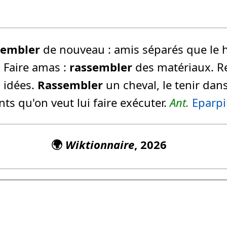
sembler
de nouveau :
amis séparés que le 
.
Faire amas :
rassembler
des matériaux.
Re
 idées.
Rassembler
un cheval, le tenir dan
s qu'on veut lui faire exécuter.
Ant.
Eparpil
🌍
Wiktionnaire
, 2026