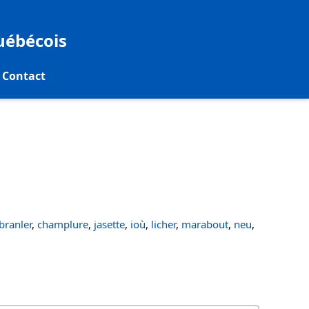
québécois
Contact
ranler
,
champlure
,
jasette
,
ioù
,
licher
,
marabout
,
neu
,