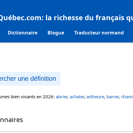
eQuébec.com
: la richesse du français 
Dictionnaire
Blogue
Traducteur normand
rcher une définition
ismes bien vivants en 2026:
abrier
,
achaler
,
astheure
,
barrer
,
chamb
onnaires