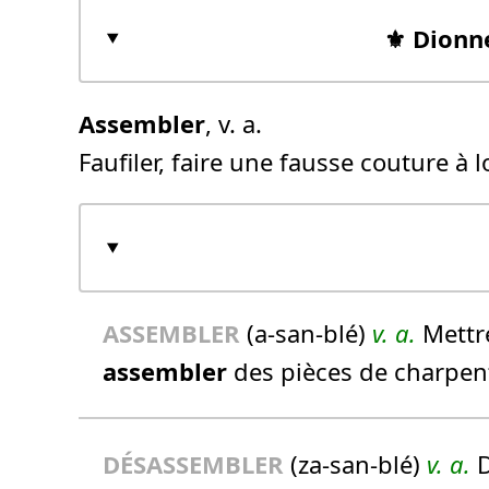
⚜️ Dionn
Assembler
, v. a.
Faufiler, faire une fausse couture à 
ASSEMBLER
(a-san-blé)
v. a.
Mettre
assembler
des pièces de charpen
DÉS
ASSEMBLER
(za-san-blé)
v. a.
D