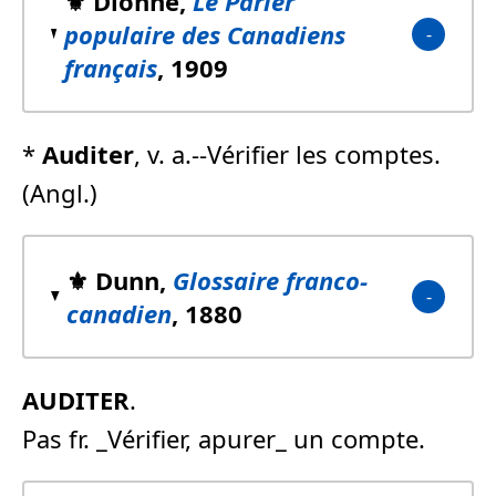
⚜️ Dionne,
Le Parler
populaire des Canadiens
français
, 1909
*
Auditer
, v. a.--Vérifier les comptes.
(Angl.)
⚜️ Dunn,
Glossaire franco-
canadien
, 1880
AUDITER
.
Pas fr. _Vérifier, apurer_ un compte.