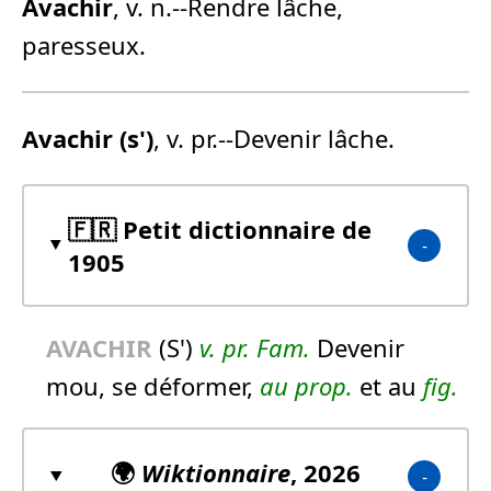
Avachir
, v. n.--Rendre lâche,
paresseux.
Avachir
(s')
, v. pr.--Devenir lâche.
🇫🇷 Petit dictionnaire de
1905
AVACHIR
(S')
v. pr.
Fam.
Devenir
mou, se déformer,
au prop.
et au
fig.
🌍
Wiktionnaire
, 2026