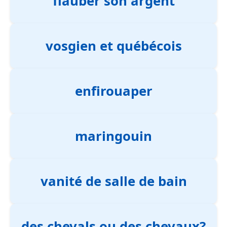
flauber son argent
vosgien et québécois
enfirouaper
maringouin
vanité de salle de bain
des chevals ou des chevaux?