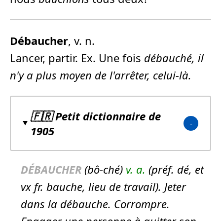
Débaucher
, v. n.
Lancer, partir. Ex. Une fois
débauché
, il
n'y a plus moyen de l'arrêter, celui-là.
🇫🇷 Petit dictionnaire de
1905
DÉ
BAUCHER
(bô-ché)
v. a.
(préf. dé, et
vx fr. bauche, lieu de travail). Jeter
dans la débauche. Corrompre.
Engager une personne à quitter son