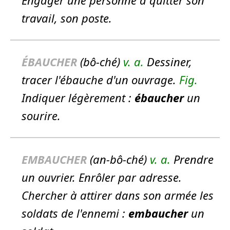
travail, son poste.
É
BAUCHER
(bô-ché)
v. a.
Dessiner,
tracer l'ébauche d'un ouvrage.
Fig.
Indiquer légèrement :
ébaucher
un
sourire.
EMBAUCHER
(an-bô-ché)
v. a.
Prendre
un ouvrier. Enrôler par adresse.
Chercher à attirer dans son armée les
soldats de l'ennemi :
embaucher
un