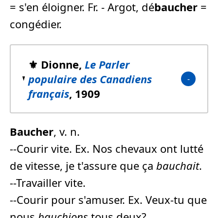
= s'en éloigner. Fr. - Argot, dé
baucher
=
congédier.
⚜️ Dionne,
Le Parler
populaire des Canadiens
français
, 1909
Baucher
, v. n.
--Courir vite. Ex. Nos chevaux ont lutté
de vitesse, je t'assure que ça
bauchait
.
--Travailler vite.
--Courir pour s'amuser. Ex. Veux-tu que
nous
bauchions
tous deux?