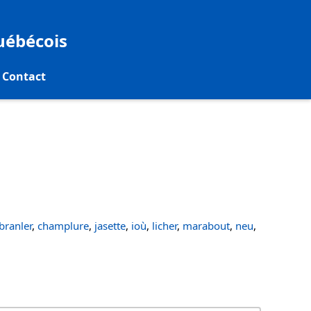
québécois
Contact
ranler
,
champlure
,
jasette
,
ioù
,
licher
,
marabout
,
neu
,