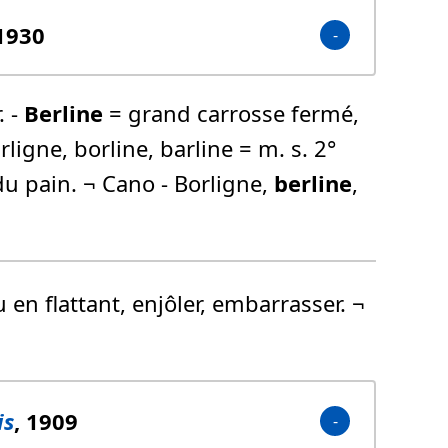
 1930
. -
Berline
= grand carrosse fermé,
ligne, borline, barline = m. s. 2°
du pain. ¬ Cano - Borligne,
berline
,
 en flattant, enjôler, embarrasser. ¬
is
, 1909