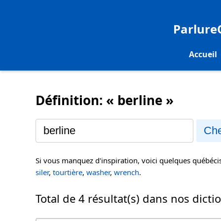
Parlur
Accueil
Définition: « berline »
Che
Si vous manquez d'inspiration, voici quelques québéc
siler
,
tourtière
,
washer
,
wrench
.
Total de 4 résultat(s) dans nos dicti