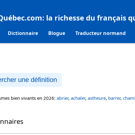
eQuébec.com
: la richesse du français 
Dictionnaire
Blogue
Traducteur normand
rcher une définition
ismes bien vivants en 2026:
abrier
,
achaler
,
astheure
,
barrer
,
chamb
onnaires