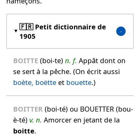
hameçons.
🇫🇷 Petit dictionnaire de
1905
BOITTE
(boi-te)
n.
f.
Appât dont on
se sert à la pêche. (On écrit aussi
boète,
boëtte
et
bouette
.)
BOITTE
R
(boi-té) ou BOUETTER (bou-
è-té)
v. n.
Amorcer en jetant de la
boitte
.