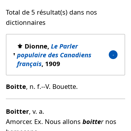
Total de 5 résultat(s) dans nos
dictionnaires
⚜️ Dionne,
Le Parler
populaire des Canadiens
français
, 1909
Boitte
, n. f.--V. Bouette.
Boitte
r
, v. a.
Amorcer. Ex. Nous allons
boitte
r
nos