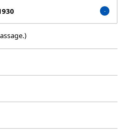
 1930
dassage.)