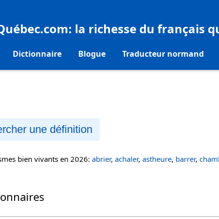
eQuébec.com
: la richesse du français 
Dictionnaire
Blogue
Traducteur normand
rcher une définition
ismes bien vivants en 2026:
abrier
,
achaler
,
astheure
,
barrer
,
chamb
ionnaires