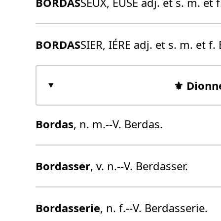
BORDAS
SEUX, EUSE adj. et s. m. et f
BORDAS
SIER, IÉRE adj. et s. m. et f.
⚜️ Dionn
Bordas
, n. m.--V. Berdas.
Bordas
ser
, v. n.--V. Berdasser.
Bordas
serie
, n. f.--V. Berdasserie.