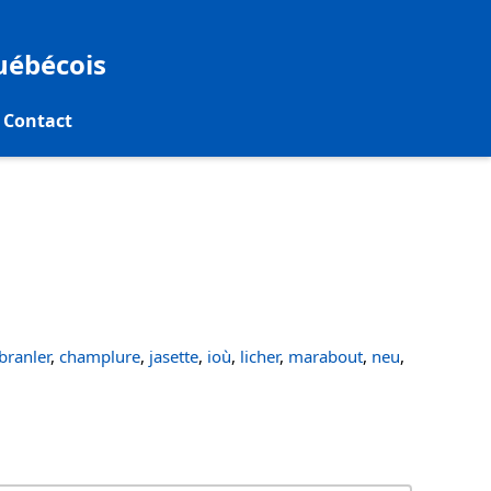
québécois
Contact
ranler
,
champlure
,
jasette
,
ioù
,
licher
,
marabout
,
neu
,