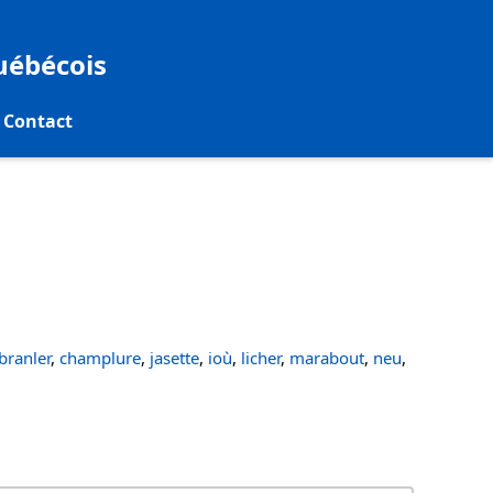
québécois
Contact
ranler
,
champlure
,
jasette
,
ioù
,
licher
,
marabout
,
neu
,