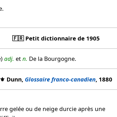
e.
🇫🇷 Petit dictionnaire de 1905
e)
adj.
et
n.
De la Bourgogne.
⚜️ Dunn,
Glossaire franco-canadien
, 1880
rre gelée ou de neige durcie après une