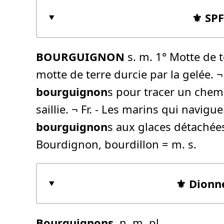
⚜️ SP
BOURGUIGNON
s. m. 1° Motte de t
motte de terre durcie par la gelée. ¬
bourguignon
s pour tracer un chemi
saillie. ¬ Fr. - Les marins qui navi
bourguignon
s aux glaces détachées
Bourdignon, bourdillon = m. s.
⚜️ Dionn
Bourguignon
s
, n. m. pl.