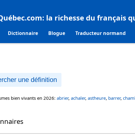
eQuébec.com
: la richesse du français 
Dictionnaire
Blogue
Traducteur normand
rcher une définition
ismes bien vivants en 2026:
abrier
,
achaler
,
astheure
,
barrer
,
chamb
onnaires