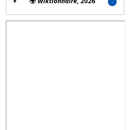
🌍
Wiktionnaire
, 2026