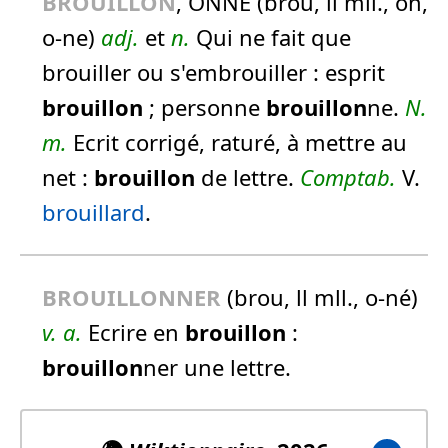
BROUILLON
, ONNE (brou, ll mll., on,
o-ne)
adj.
et
n.
Qui ne fait que
brouiller ou s'embrouiller :
esprit
brouillon
; personne
brouillon
ne.
N.
m.
Ecrit corrigé, raturé, à mettre au
net :
brouillon
de lettre.
Comptab.
V.
brouillard
.
BROUILLON
NER
(brou, ll mll., o-né)
v. a.
Ecrire en
brouillon
:
brouillon
ner une lettre.