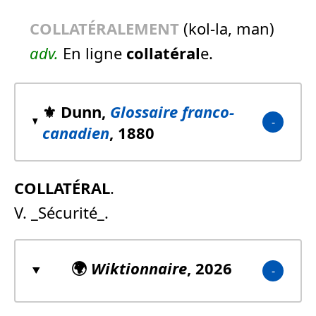
COLLATÉRALEMENT
(kol-la, man)
adv.
En ligne
collatéral
e.
⚜️ Dunn,
Glossaire franco-
canadien
, 1880
COLLATÉRAL
.
V. _Sécurité_.
🌍
Wiktionnaire
, 2026