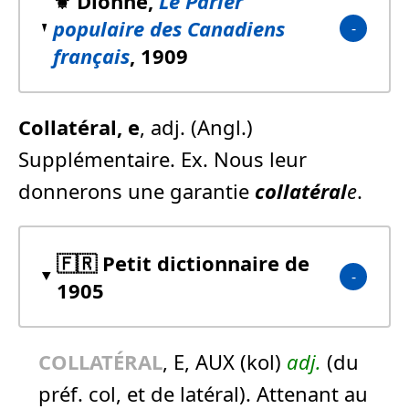
⚜️ Dionne,
Le Parler
populaire des Canadiens
français
, 1909
Collatéral
, e
, adj. (Angl.)
Supplémentaire. Ex. Nous leur
donnerons une garantie
collatéral
e
.
🇫🇷 Petit dictionnaire de
1905
COLLATÉRAL
, E, AUX (kol)
adj.
(du
préf. col, et de latéral). Attenant au