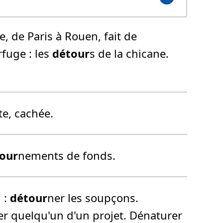
e, de Paris à Rouen, fait de
fuge :
les
détour
s de la chicane.
te, cachée.
our
nements de fonds.
.
:
détour
ner les soupçons.
er quelqu'un d'un projet.
Dénaturer