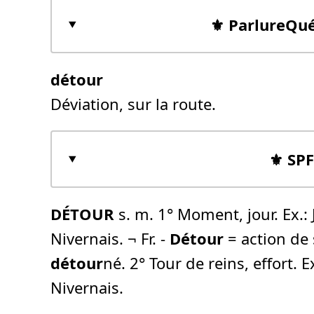
⚜️ ParlureQu
détour
Déviation, sur la route.
⚜️ SP
DÉTOUR
s. m. 1° Moment, jour. Ex.: 
Nivernais. ¬ Fr. -
Détour
= action de
détour
né. 2° Tour de reins, effort. 
Nivernais.