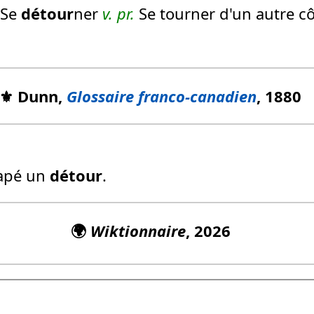
Se
détour
ner
v. pr.
Se tourner d'un autre c
⚜️ Dunn,
Glossaire franco-canadien
, 1880
trapé un
détour
.
🌍
Wiktionnaire
, 2026