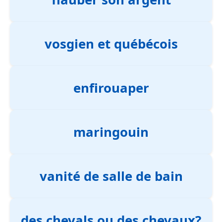
vosgien et québécois
enfirouaper
maringouin
vanité de salle de bain
des chevals ou des chevaux?