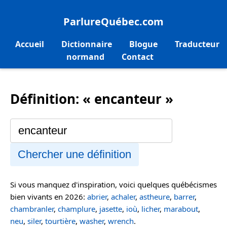
ParlureQuébec.com
Accueil
Dictionnaire
Blogue
Traducteur
normand
Contact
Définition: « encanteur »
Chercher une définition
Si vous manquez d'inspiration, voici quelques québécismes
bien vivants en 2026:
abrier
,
achaler
,
astheure
,
barrer
,
chambranler
,
champlure
,
jasette
,
ioù
,
licher
,
marabout
,
neu
,
siler
,
tourtière
,
washer
,
wrench
.