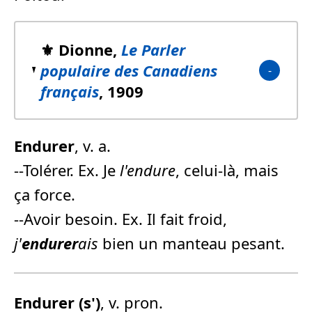
⚜️ Dionne,
Le Parler
populaire des Canadiens
français
, 1909
Endurer
, v. a.
--Tolérer. Ex. Je
l'endure
, celui-là, mais
ça force.
--Avoir besoin. Ex. Il fait froid,
j'
endurer
ais
bien un manteau pesant.
Endurer
(s')
, v. pron.